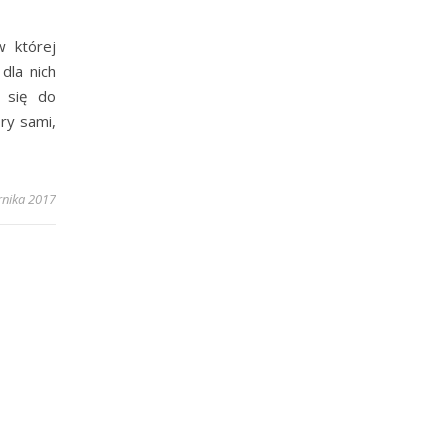
w której
dla nich
y się do
ry sami,
rnika 2017