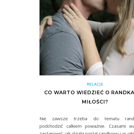
RELACJE
CO WARTO WIEDZIEĆ O RANDKA
MIŁOŚCI?
Nie zawsze trzeba do tematu randk
podchodzić całkiem poważnie. Czasami wa
zastanowić, jak działa portal randkowy i w ja