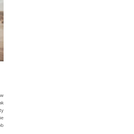
 w
ak
ty
ie
ób