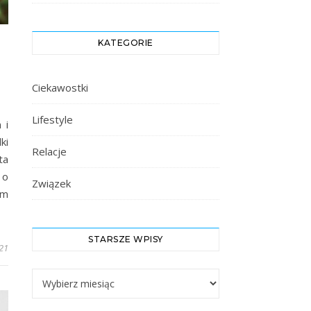
KATEGORIE
Ciekawostki
Lifestyle
 i
ki
Relacje
ta
 o
Związek
om
STARSZE WPISY
21
Starsze Wpisy