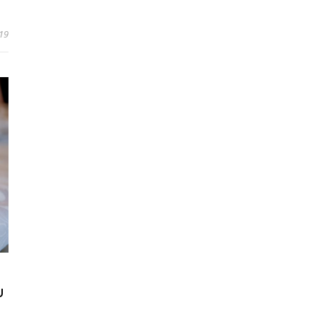
019
U