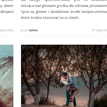
my okiem
wisząca nad głowami groźba dla zdrowia, postawien
odbojami
życia na głowie i dodatkowe środki bezpieczeństw
które trzeba stosować na co dzień…
rpnia 2020
przez
admin
31 maja 20