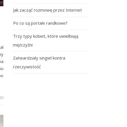
Jak zacząć rozmowę przez Internet
Po co są portale randkowe?
Trzy typy kobiet, które uwielbiają
mężczyźni
al
my
Zatwardziały singiel kontra
ka
rzeczywistość
ku
po
020