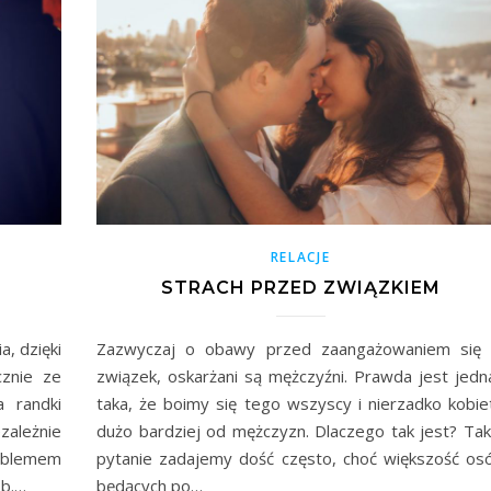
RELACJE
STRACH PRZED ZWIĄZKIEM
, dzięki
Zazwyczaj o obawy przed zaangażowaniem się
cznie ze
związek, oskarżani są mężczyźni. Prawda jest jedn
 randki
taka, że boimy się tego wszyscy i nierzadko kobie
zależnie
dużo bardziej od mężczyzn. Dlaczego tak jest? Tak
oblemem
pytanie zadajemy dość często, choć większość os
ób.…
będących po…