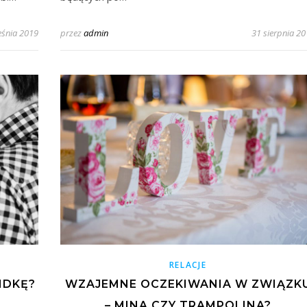
eśnia 2019
przez
admin
31 sierpnia 2
RELACJE
NDKĘ?
WZAJEMNE OCZEKIWANIA W ZWIĄZK
– MINA CZY TRAMPOLINA?