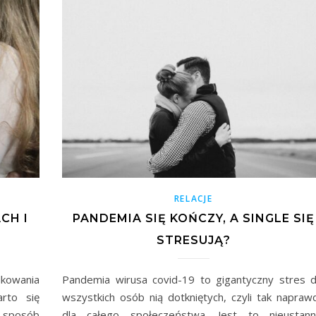
RELACJE
CH I
PANDEMIA SIĘ KOŃCZY, A SINGLE SIĘ
STRESUJĄ?
owania
Pandemia wirusa covid-19 to gigantyczny stres d
rto się
wszystkich osób nią dotkniętych, czyli tak napraw
ki sposób
dla całego społeczeństwa. Jest to nieustann