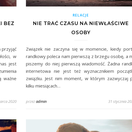
RELACJE
I BEZ
NIE TRAĆ CZASU NA NIEWŁAŚCIWE
OSOBY
a przyjąć
Związek nie zaczyna się w momencie, kiedy port
łości, w
randkowy poleca nam pierwszą z brzegu osobę, a 
nas jest
piszemy do niej pierwszą wiadomość. Żadna rand
zumienia
internetowa nie jest też wyznacznikiem począt
ą ważne
związku. Jest nim moment, w którym zazwyczaj 
kilku miesiącach…
arca 2020
przez
admin
31 stycznia 2