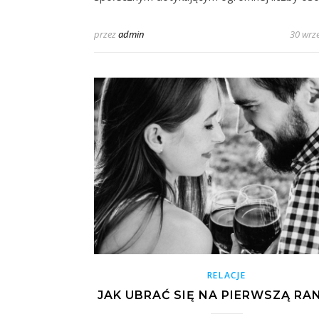
przez
admin
30 wrz
RELACJE
JAK UBRAĆ SIĘ NA PIERWSZĄ RA