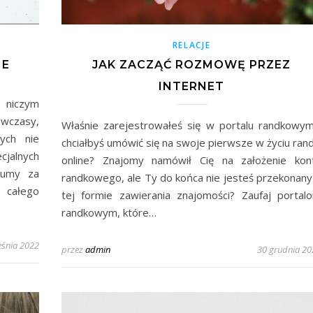
RELACJE
NE
JAK ZACZĄĆ ROZMOWĘ PRZEZ
INTERNET
 niczym
 wczasy,
Właśnie zarejestrowałeś się w portalu randkowym
zych nie
chciałbyś umówić się na swoje pierwsze w życiu rand
cjalnych
online? Znajomy namówił Cię na założenie kon
sumy za
randkowego, ale Ty do końca nie jesteś przekonany
 całego
tej formie zawierania znajomości? Zaufaj portal
randkowym, które…
eśnia 2022
przez
admin
30 grudnia 20