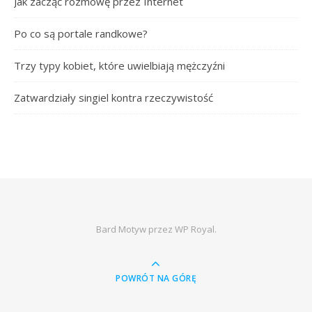
Jak zacząć rozmowę przez Internet
Po co są portale randkowe?
Trzy typy kobiet, które uwielbiają mężczyźni
Zatwardziały singiel kontra rzeczywistość
Bard Motyw przez
WP Royal
.
POWRÓT NA GÓRĘ