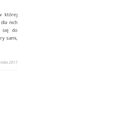
w której
dla nich
y się do
ry sami,
rnika 2017