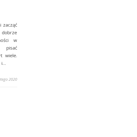
i zacząć
ą dobrze
mości w
e pisać
t wiele.
 i…
utego 2020