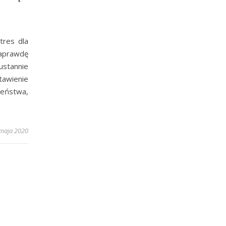
tres dla
naprawdę
stannie
tawienie
zeństwa,
maja 2020