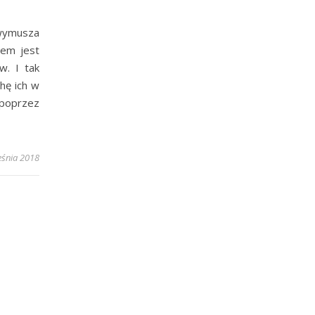
wymusza
lem jest
w. I tak
hę ich w
poprzez
eśnia 2018