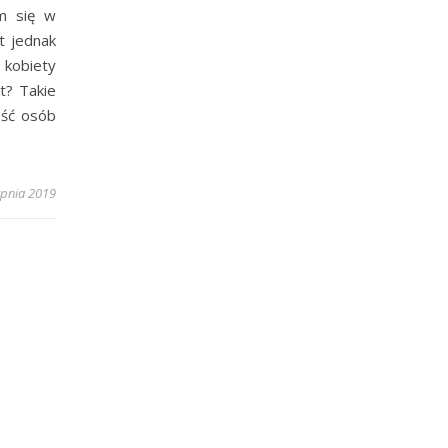
m się w
t jednak
 kobiety
t? Takie
ość osób
rpnia 2019