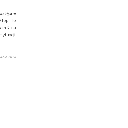
dostępne
 Stop! To
wiedź na
ytuacji.
udnia 2018