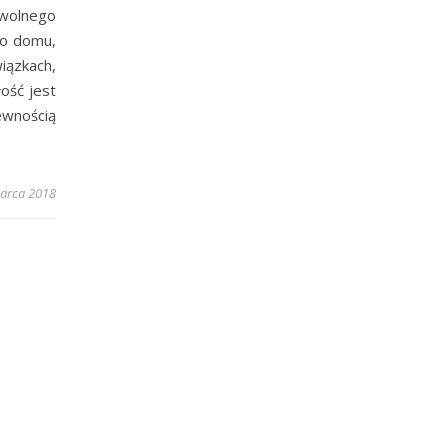
 wolnego
go domu,
ązkach,
ość jest
wnością
arca 2018