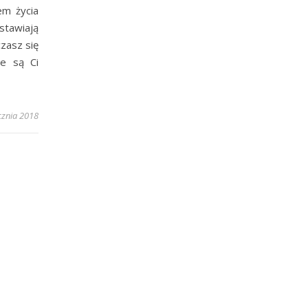
em życia
stawiają
czasz się
ie są Ci
cznia 2018