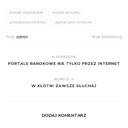
kontakt międzyludzki
kontakt wirtualny
poszukiwania bliskości
wyznaczanie terminów
Przez
admin
Brak komentarzy
POPRZEDNI
PORTALE RANDKOWE NIE TYLKO PRZEZ INTERNET
NOWSZE
W KŁÓTNI ZAWSZE SŁUCHAJ
DODAJ KOMENTARZ